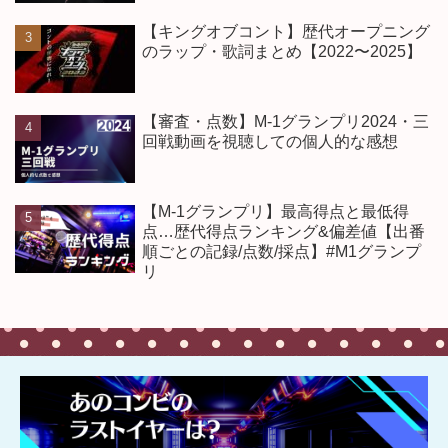
【キングオブコント】歴代オープニング
のラップ・歌詞まとめ【2022〜2025】
【審査・点数】M-1グランプリ2024・三
回戦動画を視聴しての個人的な感想
【M-1グランプリ】最高得点と最低得
点…歴代得点ランキング&偏差値【出番
順ごとの記録/点数/採点】#M1グランプ
リ