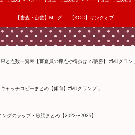
動画を視聴しての個
リ2022・準々決勝
想 #M1グランプリ
【審査・点数】M-1グラ
半)動画を視聴しての個
ランプリ2022・三回戦
感想
【KOC】キングオブコ
プリを視聴した感
ランプリ2022・
感想
を視聴しての個人的
人的な感想
ンプリ2022・一回戦(前
動画を視聴しての個人的
人的な感想
ント2022 決勝戦を視聴
動画を視聴しての
部さんが凄い
な感想
半)動画を視聴しての個
な感想
してのリアルタイム感想
な感想
結果と点数一覧表【審査員の採点や得点は？/優勝】 #M1グラン
人的な感想
&採点【審査員の点数&
全キャッチコピーまとめ【傾向】#M1グランプリ
順位・結果】
グのラップ・歌詞まとめ【2022〜2025】