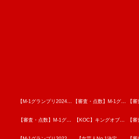
【M-1グランプリ2024】
【審査・点数】M-1グラ
【審
決勝全組を徹底分析・考
【審査・点数】M-1グラ
ンプリ2024・決勝戦を
【KOC】キングオブコ
【審
ンプ
【M-1グランプリ2022】
察【令和ロマン/真空ジ
ンプリ2023・3回戦(前
視聴しての個人的な感想
ント2023 決勝戦を視聴
【女芸人No.1決定戦
戦を
【審
ンプ