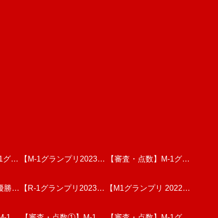
1グラ
【M-1グランプリ2023】
【審査・点数】M-1グラ
優勝】
回戦動
決勝戦を見た個人的な感
【R-1グランプリ2023】
【M1グランプリ 2022】
ンプリ2023・3回戦(後
人的な
1グラン
-1グ
ファイナリストのネタを
【審査・点数①】M-1グ
想と分析
決勝戦のリアルタイム順
【審査・点数】M-1グラ
半)動画を視聴しての個