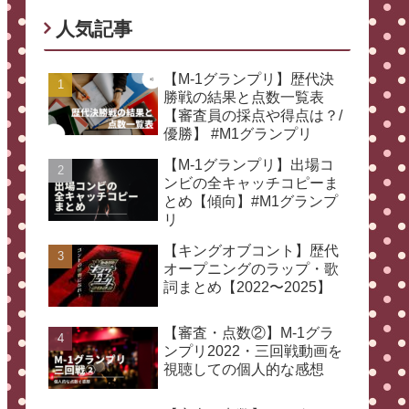
人気記事
【M-1グランプリ】歴代決
勝戦の結果と点数一覧表
【審査員の採点や得点は？/
優勝】 #M1グランプリ
【M-1グランプリ】出場コ
ンビの全キャッチコピーま
とめ【傾向】#M1グランプ
リ
【キングオブコント】歴代
オープニングのラップ・歌
詞まとめ【2022〜2025】
【審査・点数②】M-1グラ
ンプリ2022・三回戦動画を
視聴しての個人的な感想