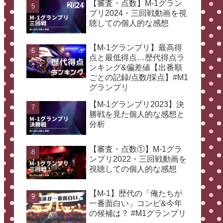
【審査・点数】M-1グラン
プリ2024・三回戦動画を視
聴しての個人的な感想
【M-1グランプリ】最高得
点と最低得点…歴代得点ラ
ンキング&偏差値【出番順
ごとの記録/点数/採点】#M1
グランプリ
【M-1グランプリ2023】決
勝戦を見た個人的な感想と
分析
【審査・点数①】M-1グラ
ンプリ2022・三回戦動画を
視聴しての個人的な感想
【M-1】歴代の「俺たちが
一番面白い」コンビ&今年
の候補は？ #M1グランプリ