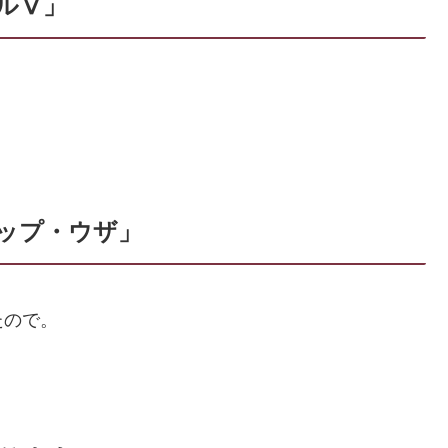
ルⅤ」
ップ・ウザ」
たので。