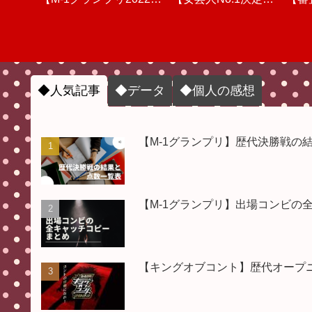
敗者復活戦のリアルタイ
ェシカ/バッテリィズ/マ
半)動画を視聴しての個
してのリアルタイム感想
THE W 2022】個人的な
#M1グランプリ #M1グ
半)
ンプ
感
ム順位予想＆ウケ量チェ
ユリカ/ママタルト/ジョ
人的な感想
感想と審査&点数【「つ
&採点【審査員の点数&
ランプリ2024
動画
◆人気記事
◆データ
◆個人の感想
ック【決勝進出コンビ】
ックロック/ダイタク/ト
まらない？」「面白くな
順位・結果】 #キングオ
【M-1グランプリ】歴代決勝戦の
#M1グランプリ #M1グ
ム・ブラウン/エバース/
ブコント #キングオブコ
い？」】 #女芸人
【M-1グランプリ】出場コンビの
ヤーレンズ】 #M1グラ
ランプリ敗者復活戦
THE_W #THE_W
ント2023
ンプリ
#THEW
【キングオブコント】歴代オープニン