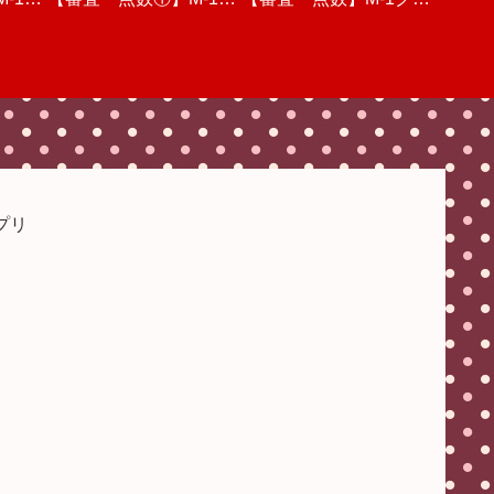
想【渡
三回戦
ランプリ2022・三回戦
見ての感想と点数【決
ンプリ2022・一回戦(後
位予想&感想&点数審査
人的な感想
個人的
】
動画を視聴しての個人的
勝】
半)動画を視聴しての個
【優勝の行方は】
な感想
人的な感想
プリ