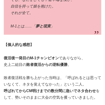
自信を持って娘を抱けた。
それが全て。
M-1とは……「
夢と現実
」
【個人的な感想】
復活後一発目のM-1チャンピオン
でありながら、
史上二組目の
敗者復活からの逆転優勝
。
敗者復活戦を勝ち上がった当時は、「呼ばれるとは思って
いなくて、ネタを覚えてなかった」という二人。
呼ばれてからCM明けまでの数分間に急いでネタ合わせ
を
して、勢いそのままに大会の空気を攫っていきました。