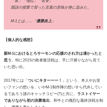
「富」「地位」「名誉」
国語の授業で習った言葉の意味が身に染みた。
M-1とは……「
優勝炎上
」
【個人的な感想】
新M-1におけるとろサーモンの応援のされ方は凄かったと
思う
。特に2015の敗者復活戦は、手に汗握りながら見て
いた思い出。
2017年には「
ついにキターーー！
」という、本人やお笑
いファンの想いを、いやM-1制作陣の想いすら代弁してい
るであろう謎のキャッチコピー(?)と共に、
ラストイヤー
でありながら初の決勝進出
。和牛との熾烈な最終決戦を制