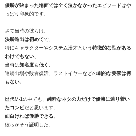
優勝が決まった場面では全く泣かなかった
エピソードはや
っぱり印象的です。
さて当時の彼らは、
決勝進出は初めて
で、
特にキャラクターやシステム漫才という
特徴的な型がある
わけでもない
、
当時は
知名度も低く
、
連続出場や敗者復活、ラストイヤーなどの
劇的な要素は何
もない。
歴代M-1の中でも、
純粋なネタの力だけで優勝に辿り着い
たコンビ
だと思います。
面白ければ優勝できる
。
彼らがそう証明した。