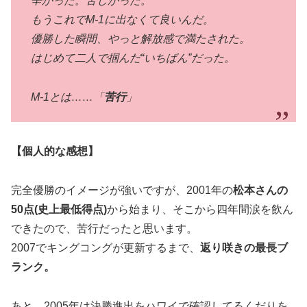
辛かった。苦しかった。
もうこれでM-1に出なくて良いんだ。
優勝した瞬間、やっと解放感で満たされた。
はじめて二人で掴んだ“いちばん”だった。
M-1とは……「
苦行
」
【個人的な感想】
完全優勝のイメージが強いですが、2001年の
松本さんの
50点(史上最低得点)
から始まり、そこから四年間涙を飲ん
できたので、苦行だったと思います。
2007でキングコングが更新するまで、
返り咲きの最長ブ
ランク。
あと、2005年は決勝進出をハワイで確認してるくだりを