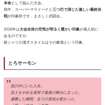
本命
として臨んだ大会。
和牛、スーパーマラドーナと
三つ巴で演じた激しい最終決
戦
が印象的です。まさしく武闘会。
2016年は
大会全体の空気が明るく暖かい印象
が個人的に
あるのですが、
銀シャリの漫才スタイルはその象徴という印象。
とろサーモン
泥の中にいた人生。
芸人をやめる覚悟で最後の舞台に立った。
優勝した瞬間、全ての景色が変わった。