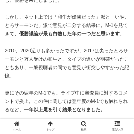
し、優勝を果たしました。
しかし、ネット上では「和牛が優勝だった」派と「いや、
とろサーモンだ」派で意見が二分する結果に。M-1を見て
きて、
優勝議論が最も白熱した年の一つだと思います
。
2010、2020辺りも多かったですが、2017は尖ったとろサ
ーモンと万人受けの和牛と、タイプの違いが明確だったこ
ともあり、一般視聴者の間でも意見が衝突しやすかった記
憶。
更にその翌年のM-1でも、ライブ中に審査員に対するコメ
ントで炎上。この件に関しては翌年度のM-1でも触れられ
るなど、
一年以上尾を引く結果となりました。
更にそこから数年後の2022年、オール巨人さんが出した
ホーム
トップ
検索
目次/人気