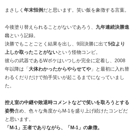
まさしく
年末恒例
だと思います。笑い飯を象徴する言葉。
今後塗り替えられることがないであろう、
九年連続決勝進
出
という記録。
決勝でもことごとく結果を出し、9回決勝に出て
5位より
上しか取ったことがない
という怪物コンビ。
彼らの武器であるWボケはいつしか完全に定着し、2008
年以降は「
大体わかったからやらせてや
」と最初に入れ替
わるくだりだけで拍手笑いが起こるまでになっていまし
た。
控え室の中継や敗退時コメントなどで笑いを取ろうとする
姿勢
含め、色々な角度からM-1を盛り上げ続けたコンビだ
と思います。
「M-1」王者でありながら、「M-1」の象徴。