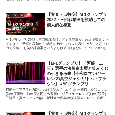
ッチコピーを付けられると思うので中々当...
【審査・点数③】M-1グランプリ
M-1グランプリ
2022・三回戦動画を視聴しての
個人的な感想
M-1グランプリ2022：三回戦③ M-1に関する記事をこれまで数多く上
げてきて、予選の段階から感想を上げていくのも楽しそう！と思った
ので投稿。 お笑い評論家というよりはM-1好きなので、ついつい点数
を付けたりしたくなる病。 芸人さん...
【M-1グランプリ】「阿部一二
M-1グランプリ
三」選手の決勝進出歴と笑みくじ
の引きを考察【令和ロマン/ヤー
レンズ/真空ジェシカ/トム・ブラ
ウン】 #M1グランプリ
阿部一二三選手の2024における笑みくじの引き 一組目：令和ロマン
(前年度優勝、前年度と同じ出番順) 二組目：ヤーレンズ(前年度2位)
三組目：真空ジェシカ(笑い飯以来の四年連続決勝ストレート進出) 阿
部一二三選手の「引き」 凄い...
【審査・点数②】M-1グランプリ
M-1グランプリ