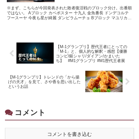
※まず、こちらが今回発表された敗者復活戦のブロック分け。出番順
ではない。 Aブロック カベポスター 十九人 金魚番長 ドンデコルテ
フースーヤ 今夜も星が綺麗 ダンビラムーチョ Bブロック マユリカ
家族チャーハン ...
【M-1グランプリ】歴代王者にとっての
「M-1」と、個人的な解釈・感想【優勝
コンビ/銀シャリ/ダイアン/かまいた
ち】 #M1グランプリ #M1歴代王者展
【M-1グランプリ】トレンドの「から揚
げの天才」を見て、さや香を思い出した
というお話
コメント
コメントを書き込む