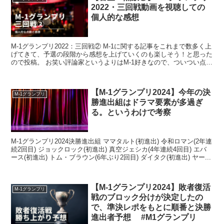
2022・三回戦動画を視聴しての
個人的な感想
M-1グランプリ2022：三回戦② M-1に関する記事をこれまで数多く上
げてきて、予選の段階から感想を上げていくのも楽しそう！と思った
ので投稿。 お笑い評論家というよりはM-1好きなので、ついつい点数
を付けたりしたくなる病。 芸人さん...
【M-1グランプリ2024】今年の決
M-1グランプリ
勝進出組はドラマ要素が多過ぎ
る。というわけで考察
M-1グランプリ2024決勝進出組 ママタルト(初進出) 令和ロマン(2年連
続2回目) ジョックロック(初進出) 真空ジェシカ(4年連続4回目) エバ
ース(初進出) トム・ブラウン(6年ぶり2回目) ダイタク(初進出) ヤー...
【M-1グランプリ2024】敗者復活
M-1グランプリ
戦のブロック分けが決定したの
で、準決レポをもとに順番と決勝
進出者予想 #M1グランプリ