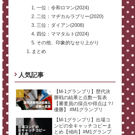
一位：令和ロマン(2024)
二位：マヂカルラブリー(2020)
三位：ダイアン(2008)
四位：ママタルト(2024)
その他、印象的なせり上がり
まとめ
人気記事
【M-1グランプリ】歴代決
勝戦の結果と点数一覧表
【審査員の採点や得点は？/
優勝】 #M1グランプリ
【M-1グランプリ】出場コ
ンビの全キャッチコピーま
とめ【傾向】#M1グランプ