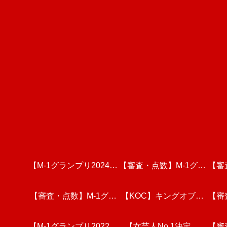
【M-1グランプリ2024】
【審査・点数】M-1グラ
【審
決勝全組を徹底分析・考
【審査・点数】M-1グラ
ンプリ2024・決勝戦を
【KOC】キングオブコ
【審
ンプ
【M-1グランプリ2022】
察【令和ロマン/真空ジ
ンプリ2023・3回戦(前
視聴しての個人的な感想
ント2023 決勝戦を視聴
【女芸人No.1決定戦
戦を
【審
ンプ