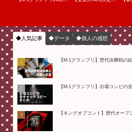
敗者復活戦のリアルタイ
ェシカ/バッテリィズ/マ
半)動画を視聴しての個
してのリアルタイム感想
THE W 2022】個人的な
#M1グランプリ #M1グ
半)
ンプ
感
ム順位予想＆ウケ量チェ
ユリカ/ママタルト/ジョ
人的な感想
感想と審査&点数【「つ
&採点【審査員の点数&
ランプリ2024
動画
◆人気記事
◆データ
◆個人の感想
ック【決勝進出コンビ】
ックロック/ダイタク/ト
まらない？」「面白くな
順位・結果】 #キングオ
【M-1グランプリ】歴代決勝戦の
#M1グランプリ #M1グ
ム・ブラウン/エバース/
ブコント #キングオブコ
い？」】 #女芸人
【M-1グランプリ】出場コンビの
ヤーレンズ】 #M1グラ
ランプリ敗者復活戦
THE_W #THE_W
ント2023
ンプリ
#THEW
【キングオブコント】歴代オープニン