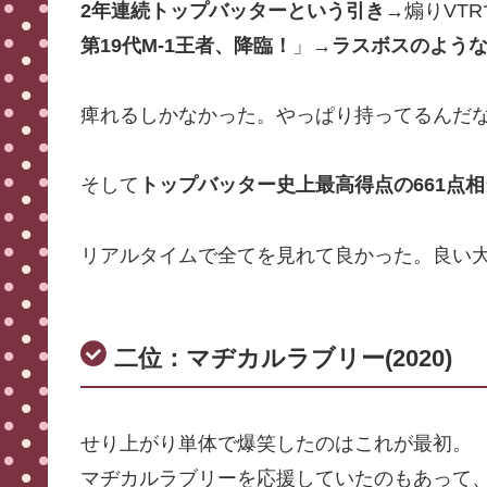
2年連続トップバッターという引き
→煽りVT
第19代M-1王者、降臨！
」→
ラスボスのよう
痺れるしかなかった。やっぱり持ってるんだ
そして
トップバッター史上最高得点の661点相
リアルタイムで全てを見れて良かった。良い
二位：マヂカルラブリー(2020)
せり上がり単体で爆笑したのはこれが最初。
マヂカルラブリーを応援していたのもあって