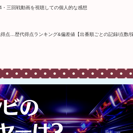
024・三回戦動画を視聴しての個人的な感想
低得点…歴代得点ランキング&偏差値【出番順ごとの記録/点数/採