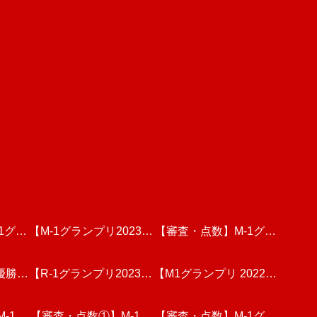
1グラ
【M-1グランプリ2023】
【審査・点数】M-1グラ
優勝】
回戦動
決勝戦を見た個人的な感
【R-1グランプリ2023】
【M1グランプリ 2022】
ンプリ2023・3回戦(後
人的な
1グラン
-1グ
ファイナリストのネタを
【審査・点数①】M-1グ
想と分析
決勝戦のリアルタイム順
【審査・点数】M-1グラ
半)動画を視聴しての個