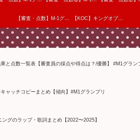
動画を視聴しての個
リ2022・準々決勝
想 #M1グランプリ
【審査・点数】M-1グラ
半)動画を視聴しての個
ランプリ2022・三回戦
感想
【KOC】キングオブコ
プリを視聴した感
ランプリ2022・
感想
を視聴しての個人的
人的な感想
ンプリ2022・一回戦(前
動画を視聴しての個人的
人的な感想
ント2022 決勝戦を視聴
動画を視聴しての
部さんが凄い
な感想
半)動画を視聴しての個
な感想
してのリアルタイム感想
な感想
結果と点数一覧表【審査員の採点や得点は？/優勝】 #M1グラン
人的な感想
&採点【審査員の点数&
全キャッチコピーまとめ【傾向】#M1グランプリ
順位・結果】
グのラップ・歌詞まとめ【2022〜2025】