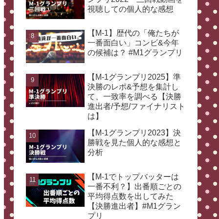
視聴しての個人的な感想
【M-1】歴代の「俺たちが
一番面白い」コンビ&今年
の候補は？ #M1グランプリ
【M-1グランプリ2025】準
決勝のレポ&予想を集計し
て、一致率を調べる【決勝
進出者/予想/ファイナリスト
は】
【M-1グランプリ2023】決
勝戦を見た個人的な感想と
分析
【M-1でトップバッターは
一番不利？】出番順ごとの
平均得点数を出してみた
【決勝進出者】#M1グラン
プリ