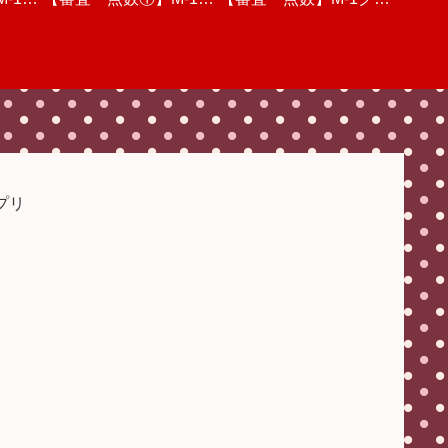
想【渡
三回戦
ランプリ2022・三回戦
見ての感想と点数【決
ンプリ2022・一回戦(後
位予想&感想&点数審査
人的な感想
個人的
】
動画を視聴しての個人的
勝】
半)動画を視聴しての個
【優勝の行方は】
な感想
人的な感想
プリ