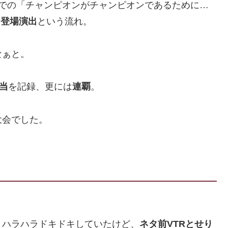
Rでの「チャンピオンがチャンピオンであるために…
な登場演出
という流れ。
なぁと。
当
を記録、更には
連覇
。
大会でした。
、ハラハラドキドキしていたけど、
ネタ前VTRとせり