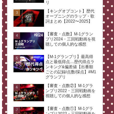
リ
【キングオブコント】歴代
オープニングのラップ・歌
詞まとめ【2022〜2025】
【審査・点数】M-1グラン
プリ2024・三回戦動画を視
聴しての個人的な感想
【M-1グランプリ】最高得
点と最低得点…歴代得点ラ
ンキング&偏差値【出番順
ごとの記録/点数/採点】#M1
グランプリ
【審査・点数②】M-1グラ
ンプリ2022・三回戦動画を
視聴しての個人的な感想
【審査・点数①】M-1グラ
ンプリ2022・三回戦動画を