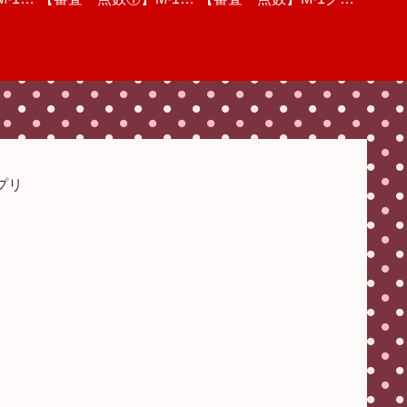
想【渡
三回戦
ランプリ2022・三回戦
見ての感想と点数【決
ンプリ2022・一回戦(後
位予想&感想&点数審査
人的な感想
個人的
】
動画を視聴しての個人的
勝】
半)動画を視聴しての個
【優勝の行方は】
な感想
人的な感想
プリ