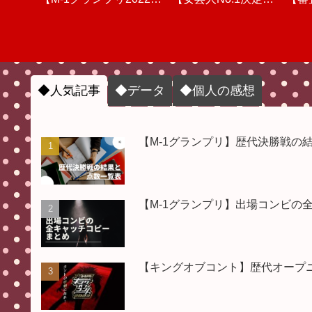
敗者復活戦のリアルタイ
ェシカ/バッテリィズ/マ
半)動画を視聴しての個
してのリアルタイム感想
THE W 2022】個人的な
#M1グランプリ #M1グ
半)
ンプ
感
ム順位予想＆ウケ量チェ
ユリカ/ママタルト/ジョ
人的な感想
感想と審査&点数【「つ
&採点【審査員の点数&
ランプリ2024
動画
◆人気記事
◆データ
◆個人の感想
ック【決勝進出コンビ】
ックロック/ダイタク/ト
まらない？」「面白くな
順位・結果】 #キングオ
【M-1グランプリ】歴代決勝戦の
#M1グランプリ #M1グ
ム・ブラウン/エバース/
ブコント #キングオブコ
い？」】 #女芸人
【M-1グランプリ】出場コンビの
ヤーレンズ】 #M1グラ
ランプリ敗者復活戦
THE_W #THE_W
ント2023
ンプリ
#THEW
【キングオブコント】歴代オープニン