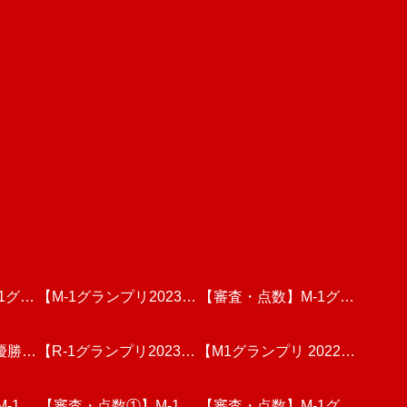
1グラ
【M-1グランプリ2023】
【審査・点数】M-1グラ
優勝】
回戦動
決勝戦を見た個人的な感
【R-1グランプリ2023】
【M1グランプリ 2022】
ンプリ2023・3回戦(後
人的な
1グラン
-1グ
ファイナリストのネタを
【審査・点数①】M-1グ
想と分析
決勝戦のリアルタイム順
【審査・点数】M-1グラ
半)動画を視聴しての個