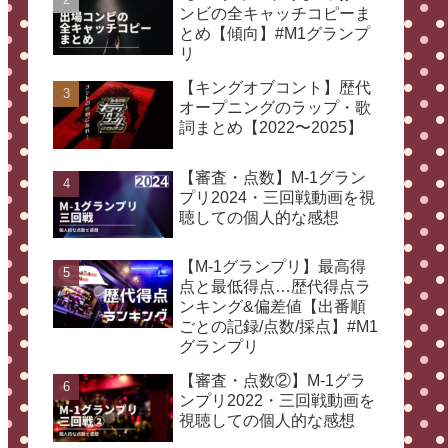
ンビの全キャッチコピーま
とめ【傾向】#M1グランプ
リ
【キングオブコント】歴代
オープニングのラップ・歌
詞まとめ【2022〜2025】
【審査・点数】M-1グラン
プリ2024・三回戦動画を視
聴しての個人的な感想
【M-1グランプリ】最高得
点と最低得点…歴代得点ラ
ンキング&偏差値【出番順
ごとの記録/点数/採点】#M1
グランプリ
【審査・点数②】M-1グラ
ンプリ2022・三回戦動画を
視聴しての個人的な感想