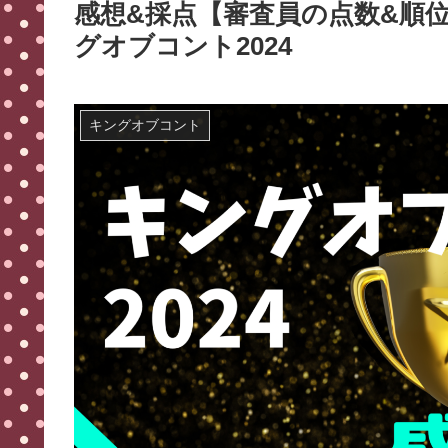
感想&採点【審査員の点数&順位
グオブコント2024
キングオブコント