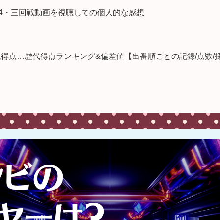
024・三回戦動画を視聴しての個人的な感想
低得点…歴代得点ランキング&偏差値【出番順ごとの記録/点数/採