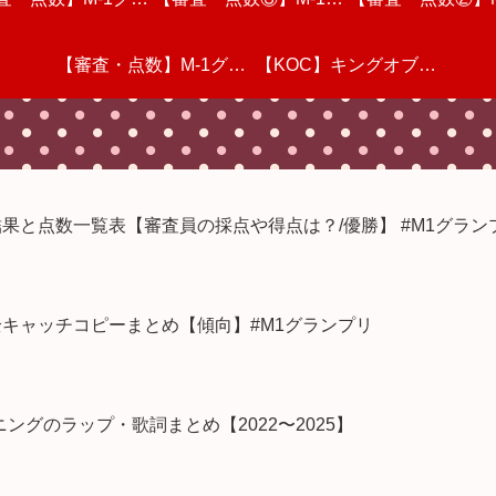
動画を視聴しての個
リ2022・準々決勝
想 #M1グランプリ
【審査・点数】M-1グラ
半)動画を視聴しての個
ランプリ2022・三回戦
感想
【KOC】キングオブコ
プリを視聴した感
ランプリ2022・
感想
を視聴しての個人的
人的な感想
ンプリ2022・一回戦(前
動画を視聴しての個人的
人的な感想
ント2022 決勝戦を視聴
動画を視聴しての
部さんが凄い
な感想
半)動画を視聴しての個
な感想
してのリアルタイム感想
な感想
結果と点数一覧表【審査員の採点や得点は？/優勝】 #M1グラン
人的な感想
&採点【審査員の点数&
全キャッチコピーまとめ【傾向】#M1グランプリ
順位・結果】
グのラップ・歌詞まとめ【2022〜2025】