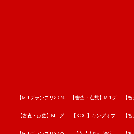
【M-1グランプリ2024】
【審査・点数】M-1グラ
【審
決勝全組を徹底分析・考
【審査・点数】M-1グラ
ンプリ2024・決勝戦を
【KOC】キングオブコ
【審
ンプ
【M-1グランプリ2022】
察【令和ロマン/真空ジ
ンプリ2023・3回戦(前
視聴しての個人的な感想
ント2023 決勝戦を視聴
【女芸人No.1決定戦
戦を
【審
ンプ