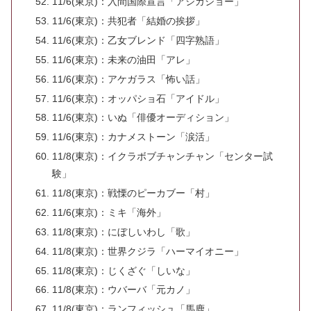
11/6(東京)：入間国際宣言「アシカショー」
11/6(東京)：共犯者「結婚の挨拶」
11/6(東京)：乙女ブレンド「四字熟語」
11/6(東京)：未来の油田「アレ」
11/6(東京)：アケガラス「怖い話」
11/6(東京)：オッパショ石「アイドル」
11/6(東京)：いぬ「俳優オーディション」
11/6(東京)：カナメストーン「涙活」
11/8(東京)：イクラボブチャンチャン「センター試
験」
11/8(東京)：戦慄のピーカブー「村」
11/6(東京)：ミキ「海外」
11/8(東京)：にぼしいわし「歌」
11/8(東京)：世界クジラ「ハーマイオニー」
11/8(東京)：じくざぐ「しいな」
11/8(東京)：ウバーバ「元カノ」
11/8(東京)：ランフィッシュ「馬鹿」