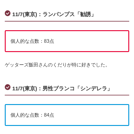
11/7(東京)：ランパンプス「勧誘」
個人的な点数：83点
ゲッターズ飯田さんのくだりが特に好きでした。
11/7(東京)：男性ブランコ「シンデレラ」
個人的な点数：84点