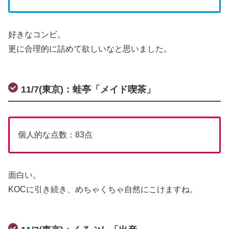
好きなコンビ。
更に合理的に詰めて欲しいなと思いました。
11/7(東京)：蛙亭「メイド喫茶」
個人的な点数：83点
面白い。
KOCに引き続き、めちゃくちゃ自然にこけますね。