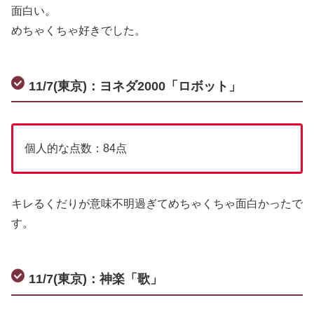
面白い。
めちゃくちゃ好きでした。
11/7(東京)：ヨネダ2000「ロボット」
個人的な点数：84点
キレるくだりが意味不明過ぎてめちゃくちゃ面白かったで
す。
11/7(東京)：神楽「歌」