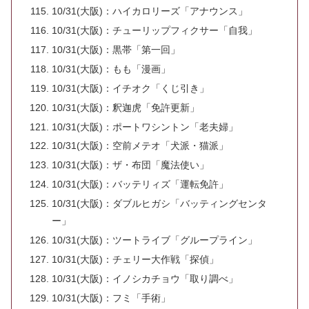
10/31(大阪)：ハイカロリーズ「アナウンス」
10/31(大阪)：チューリップフィクサー「自我」
10/31(大阪)：黒帯「第一回」
10/31(大阪)：もも「漫画」
10/31(大阪)：イチオク「くじ引き」
10/31(大阪)：釈迦虎「免許更新」
10/31(大阪)：ポートワシントン「老夫婦」
10/31(大阪)：空前メテオ「犬派・猫派」
10/31(大阪)：ザ・布団「魔法使い」
10/31(大阪)：バッテリィズ「運転免許」
10/31(大阪)：ダブルヒガシ「バッティングセンタ
ー」
10/31(大阪)：ツートライブ「グループライン」
10/31(大阪)：チェリー大作戦「探偵」
10/31(大阪)：イノシカチョウ「取り調べ」
10/31(大阪)：フミ「手術」