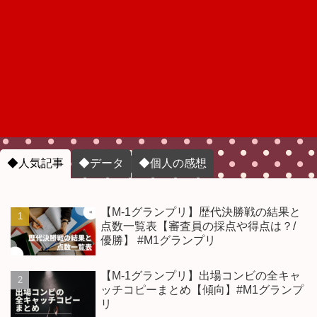
◆人気記事
◆データ
◆個人の感想
【M-1グランプリ】歴代決勝戦の結果と
点数一覧表【審査員の採点や得点は？/
優勝】 #M1グランプリ
【M-1グランプリ】出場コンビの全キャ
ッチコピーまとめ【傾向】#M1グランプ
リ