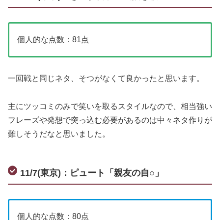
個人的な点数：81点
一回戦と同じネタ、そつがなくて良かったと思います。
主にツッコミのみで笑いを取るスタイルなので、相当強い
フレーズや発想で突っ込む必要があるのは中々ネタ作りが
難しそうだなと思いました。
11/7(東京)：ピュート「親友の自○」
個人的な点数：80点