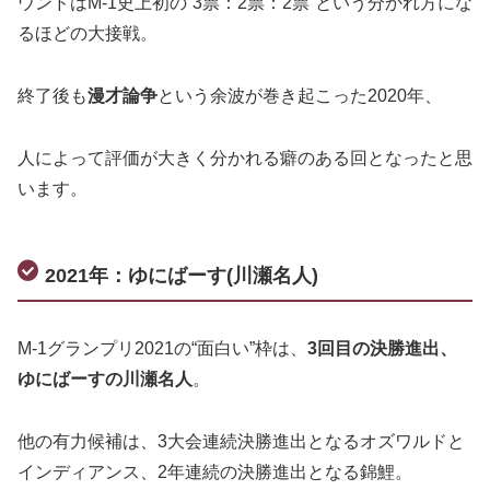
ウンドはM-1史上初の“3票：2票：2票”という分かれ方にな
るほどの大接戦。
終了後も
漫才論争
という余波が巻き起こった2020年、
人によって評価が大きく分かれる癖のある回となったと思
います。
2021年：ゆにばーす(川瀬名人)
M-1グランプリ2021の“面白い”枠は、
3回目の決勝進出、
ゆにばーすの川瀬名人
。
他の有力候補は、3大会連続決勝進出となるオズワルドと
インディアンス、2年連続の決勝進出となる錦鯉。