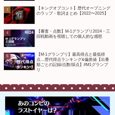
【キングオブコント】歴代オープニング
のラップ・歌詞まとめ【2022〜2025】
【審査・点数】M-1グランプリ2024・三
回戦動画を視聴しての個人的な感想
【M-1グランプリ】最高得点と最低得
点…歴代得点ランキング&偏差値【出番
順ごとの記録/点数/採点】#M1グランプ
リ