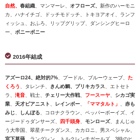
自然、
春組織
、マンマーレ、
オフローズ、
新作のハーモニ
カ、ハナイチゴ、ドッチモドッチ、トキヨアオイ、ランフ
ィッシュ、おふろ、リップグリップ、ダンシングヒーロ
ー、
ボニーボニー
2016年結成
アズーロ24、絶対的7%
、プードル、ブルーウェーブ、
た
くろう
、タレンチ、
きんめ鯛、ブリキカラス
、エトセト
ラ、
滝音
、戦士、
チェリー大作戦
、
フースーヤ
、
シカゴ実
業
、
天才ピアニスト
、
レインボー
、
「
ママタルト」
、
赤も
みじ
、
しんぼる
、コロナクラウン、ペッパーボーイズ、イ
ージードゥダンサーズ、
四千頭身
、
モンローズ
、まんじゅ
う大帝国、翠星チークダンス、カカロニ、男スペシャル、
宮下草薙
、ラングレン、トルクレンチガールズ、3時のヒ