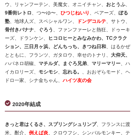
ウ、リャンフーテン、美魔女、オニイチャン、
おとうふ
、
9番街レトロ
、つ〜ゆ〜、
ひつじねいり
、ベアーズ、
ぼる
塾
、地球人ズ、スペシャルワン、
ドンデコルテ
、サトウ、
骨付きバナナ
、
ぐろう
、ファンファーレと熱狂、ドゥーキ
ーズ、ドランケン、
ヒコロヒーとみなみかわ、TCクラク
ション、三日月ヶ浜、どんちっち、きつね日和
、はるかぜ
とともに、フランツ、ガタロウ、幸せのトナリ、
大仰天、
ハバネロ胡椒、
マチルダ、まぐろ兄弟
、
マリーマリー
、ハ
イカロリーズ、
モシモシ
、
忘れる。
、おおぞらモード、ヘ
ドロ一家、シナ金ちゃん、
ハイツ友の会
2020年結成
きっと君はくるさ、スプリングシュリンプ
、フランスに渡
米、酎介、
例えば炎
、クロウフシ、シンバルモンキー、テ