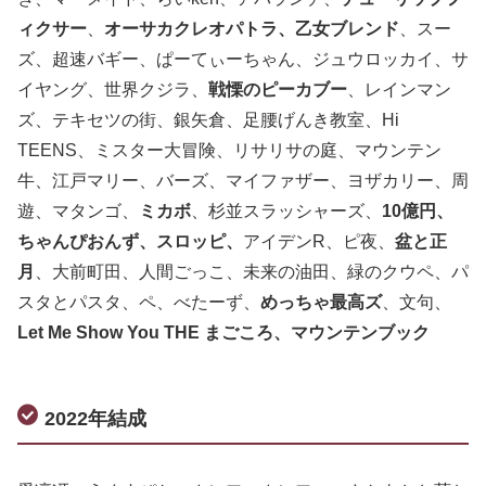
ィクサー
、
オーサカクレオパトラ、乙女ブレンド
、スー
ズ、超速バギー、ぱーてぃーちゃん、ジュウロッカイ、サ
イヤング、世界クジラ、
戦慄のピーカブー
、レインマン
ズ、テキセツの街、銀矢倉、足腰げんき教室、Hi
TEENS、ミスター大冒険、リサリサの庭、マウンテン
牛、江戸マリー、バーズ、マイファザー、ヨザカリー、周
遊、マタンゴ、
ミカボ
、杉並スラッシャーズ、
10億円、
ちゃんぴおんず、スロッピ、
アイデンR、ピ夜、
盆と正
月
、大前町田、人間ごっこ、未来の油田、緑のクウペ、パ
スタとパスタ、ペ、べたーず、
めっちゃ最高ズ
、文句、
Let Me Show You THE まごころ、マウンテンブック
2022年結成