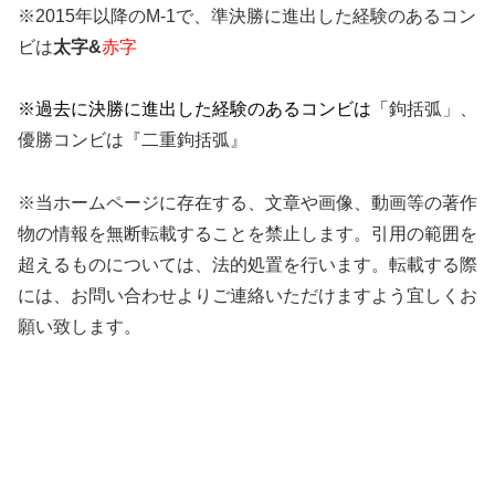
※2015年以降のM-1で、準決勝に進出した経験のあるコン
ビは
太字&
赤字
※過去に決勝に進出した経験のあるコンビは「
鉤括弧」、
優勝コンビは『二重鉤括弧』
※当ホームページに存在する、文章や画像、動画等の著作
物の情報を無断転載することを禁止します。引用の範囲を
超えるものについては、法的処置を行います。転載する際
には、お問い合わせよりご連絡いただけますよう宜しくお
願い致します。