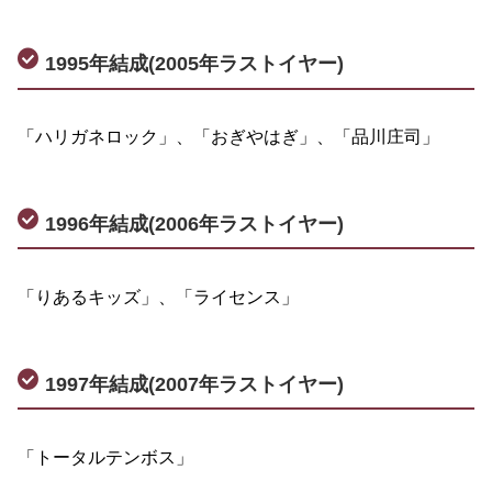
1995年結成(2005年ラストイヤー)
「ハリガネロック」、「おぎやはぎ」、「品川庄司」
1996年結成(2006年ラストイヤー)
「りあるキッズ」、「ライセンス」
1997年結成(2007年ラストイヤー)
「トータルテンボス」