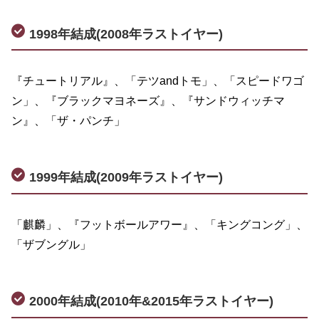
1998年結成(2008年ラストイヤー)
『チュートリアル』、「テツandトモ」、「スピードワゴ
ン」、『ブラックマヨネーズ』、『サンドウィッチマ
ン』、「ザ・パンチ」
1999年結成(2009年ラストイヤー)
「麒麟」、『フットボールアワー』、「キングコング」、
「ザブングル」
2000年結成(2010年&2015年ラストイヤー)