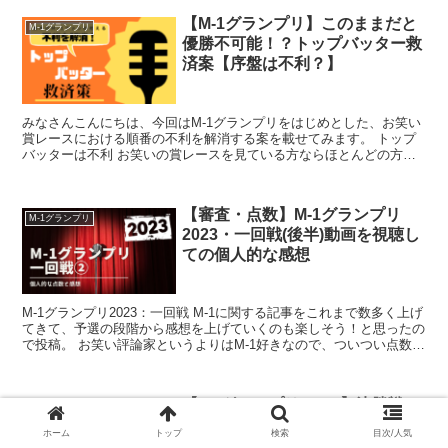
【M-1グランプリ】このままだと
M-1グランプリ
優勝不可能！？トップバッター救
済案【序盤は不利？】
みなさんこんにちは、今回はM-1グランプリをはじめとした、お笑い
賞レースにおける順番の不利を解消する案を載せてみます。 トップ
バッターは不利 お笑いの賞レースを見ている方ならほとんどの方が
感じたことがあるでしょう、 「トップバッターを...
【審査・点数】M-1グランプリ
M-1グランプリ
2023・一回戦(後半)動画を視聴し
ての個人的な感想
M-1グランプリ2023：一回戦 M-1に関する記事をこれまで数多く上げ
てきて、予選の段階から感想を上げていくのも楽しそう！と思ったの
で投稿。 お笑い評論家というよりはM-1好きなので、ついつい点数を
付けたりしたくなる病。 芸人さんは...
【M1グランプリ 2022】決勝戦の
M-1グランプリ
リアルタイム順位予想&感想&点
ホーム
トップ
検索
目次/人気
数審査【優勝の行方は】