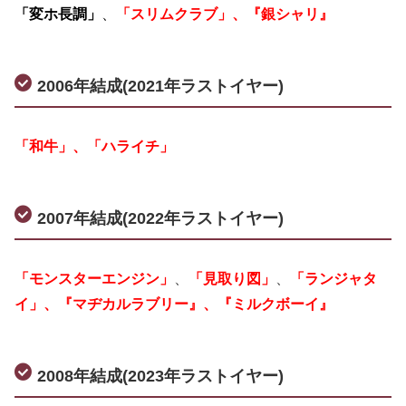
「変ホ長調」
、
「スリムクラブ」、『銀シャリ』
2006年結成(2021年ラストイヤー)
「和牛」、「ハライチ」
2007年結成(2022年ラストイヤー)
「モンスターエンジン」
、
「見取り図」
、
「ランジャタ
イ」、
『マヂカルラブリー』、『ミルクボーイ』
2008年結成(2023年ラストイヤー)