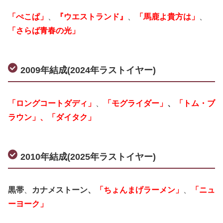
「ぺこぱ」
、
『ウエストランド』
、
「馬鹿よ貴方は」
、
「さらば青春の光」
2009年結成(2024年ラストイヤー)
「ロングコートダディ」
、
「モグライダー」
、
「トム・ブ
ラウン」、
「ダイタク」
2010年結成(2025年ラストイヤー)
黒帯
、
カナメストーン、
「ちょんまげラーメン」
、
「ニュ
ーヨーク」