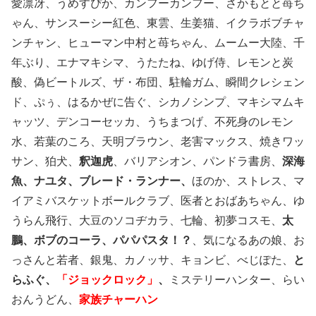
愛凛冴、うめすぴか、カンフーカンフー、さかもとと苺ち
ゃん、サンスーシー紅色、東雲、生姜猫、イクラボブチャ
ンチャン、ヒューマン中村と苺ちゃん、ムームー大陸、千
年ぶり、エナマキシマ、うたたね、ゆげ侍、レモンと炭
酸、偽ビートルズ、ザ・布団、駐輪ガム、瞬間クレシェン
ド、ぷぅ、はるかぜに告ぐ、シカノシンプ、マキシマムキ
ャッツ、デンコーセッカ、うちまつげ、不死身のレモン
水、若葉のころ、天明ブラウン、老害マックス、焼きワッ
サン、狛犬、
釈迦虎
、バリアシオン、パンドラ書房、
深海
魚、ナユタ、ブレード・ランナー、
ほのか、ストレス、マ
イアミバスケットボールクラブ、医者とおばあちゃん、ゆ
うらん飛行、大豆のソコヂカラ、七輪、初夢コスモ、
太
鵬、ボブのコーラ、パパパスタ！？
、気になるあの娘、お
っさんと若者、銀鬼、カノッサ、キョンビ、べじぽた、
と
らふぐ、
「ジョックロック」
、
ミステリーハンター、らい
おんうどん、
家族チャーハン