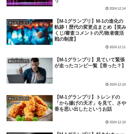
リ
2024.12.14
【M-1グランプリ】M-1の進化の
M-1グランプリ
軌跡！歴代の変更点まとめ【笑み
くじ/審査コメントの尺/敗者復活
戦の制度】
2024.12.11
【M-1グランプリ】見ていて緊張
M-1グランプリ
が走ったコンビ一覧【滑った？】
2024.12.10
【M-1グランプリ】トレンドの
M-1グランプリ
「から揚げの天才」を見て、さや
香を思い出したというお話
2024.12.10