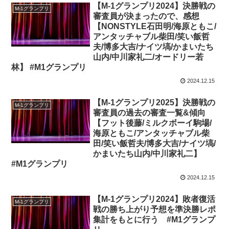
【M-1グランプリ2024】決勝戦の
M-1グランプリ
審査員が決まったので、感想
【NONSTYLE石田明/海原ともこ/
アンタッチャブル柴田/笑い飯哲
夫/博多大吉/ナイツ塙/かまいたち
山内/中川家礼二/オードリー若
林】 #M1グランプリ
2024.12.15
【M-1グランプリ2025】決勝戦の
M-1グランプリ
審査員の過去の審査一覧&傾向
【フット後藤/ミルクボーイ駒場/
海原ともこ/アンタッチャブル柴
田/笑い飯哲夫/博多大吉/ナイツ塙/
かまいたち山内/中川家礼二】
#M1グランプリ
2024.12.15
【M-1グランプリ2024】敗者復活
M-1グランプリ
戦の勝ち上がり予想を準決勝レポ
集計をもとに行う #M1グランプ